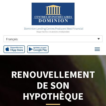
Dominion Lending Centres Producers West Financial
Chaque franchise est autonome et indépendante
Français
RENOUVELLEMENT
DE SON
HYPOTHÈQUE